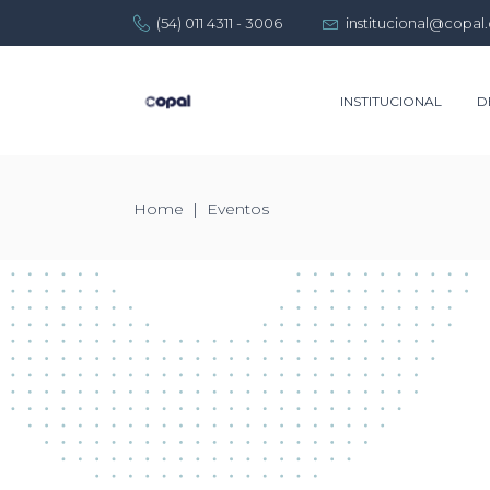
(54) 011 4311 - 3006
institucional@copal.
INSTITUCIONAL
D
Home
|
Eventos