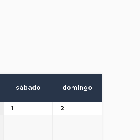
sábado
domingo
1
2