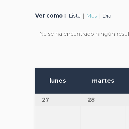
y
vistas
Navegación
Ver como
Lista
Mes
Día
de
de
vistas
No se ha encontrado ningún resul
Eventos
de
Evento
Calendario
de
Eventos
lunes
martes
Calendario
27
28
de
Eventos