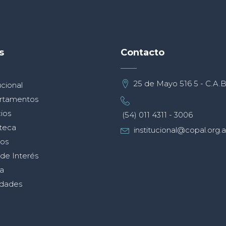
s
Contacto
25 de Mayo 516 5 - C.A.B
ucional
rtamentos
ios
(54) 011 4311 - 3006
oteca
institucional@copal.org.a
os
 de Interés
a
dades