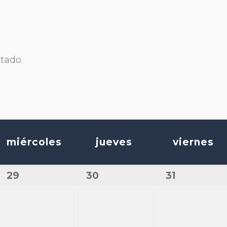
tado.
miércoles
jueves
viernes
29
30
31