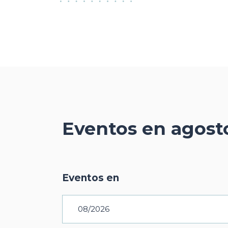
Eventos en agost
Navegación
Búsqueda
de
Eventos en
de
búsqueda
Eventos